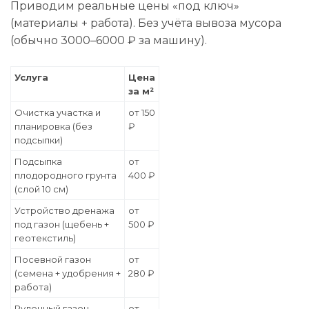
Приводим реальные цены «под ключ»
(материалы + работа). Без учёта вывоза мусора
(обычно 3000–6000 ₽ за машину).
Услуга
Цена
за м²
Очистка участка и
от 150
планировка (без
₽
подсыпки)
Подсыпка
от
плодородного грунта
400 ₽
(слой 10 см)
Устройство дренажа
от
под газон (щебень +
500 ₽
геотекстиль)
Посевной газон
от
(семена + удобрения +
280 ₽
работа)
Рулонный газон
от