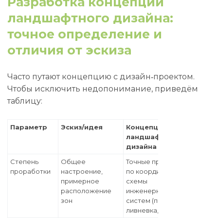
Разработка концепции
ландшафтного дизайна:
точное определение и
отличия от эскиза
Часто путают концепцию с дизайн‑проектом.
Чтобы исключить недопонимание, приведём
таблицу:
Параметр
Эскиз/идея
Концепция
ландшафтного
дизайна
Степень
Общее
Точные привязки
проработки
настроение,
по координатам,
примерное
схемы
расположение
инженерных
зон
систем (полив,
ливневка, свет)