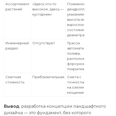
Ассортимент
«Здесь что‑то
Поименованный
растений
высокое, здесь —
дендроплан с
кустарник»
указанием сорта,
высоты во
взрослом
состоянии,
диаметра кроны
Инженерный
Отсутствует
Трассы
раздел
автоматического
полива,
расположение
форсунок, зоны
покрытия
Сметная
Приблизительная
Смета с
стоимость
точностью ±10%
на озеленение и
мощение
Вывод
: разработка концепции ландшафтного
дизайна — это фундамент, без которого